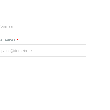
ailadres
*